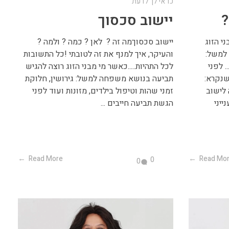
כדאי לך לדעת
?
יישוב סכסוך
י הזוג
יישוב סכסוךמה זה ? לאן ? כמה ? ולמה ?
למשל:
והעיקר, איך למנף את זה לטובתי !כל התשובות
. לפני
לכל התהיות.....כאשר מי מבני הזוג רוצה להגיש
שנקרא:
תביעה בנושא משפחה למשל: גירושין, חלוקת
לישוב
זמני שהות וטיפול בילדים, מזונות ועוד לפני
יני
הגשת תביעה חייבים ...
Read More
Read Mo
0
0