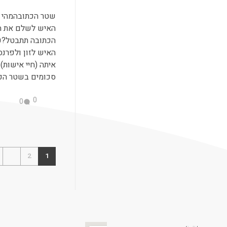
שטר הכתובהמהי כת
האיש לשלם את ה
הכתובה תתבטל?כת
האיש לזון ולפרנס
איתה (חיי אישות)
סכומים בשטר הכתו
0
0
2
1