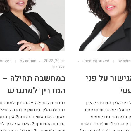
adm
by
Uncategorized
יוני 20, 2022
admin
by
orized
מאמרים
גישור על פני
במחשבה תחילה –
טי
המדריך למתגרש
ל פני הליך משפטי להליך
במחשבה תחילה – המדריך למתגרש 
בים על פני הגשת תביעות
בתחילת הליך גירושין יש הרבה שאל
ין בבית משפט לענייני
מאוד: האם אשלם מזונות? איך מחל
משפחה או בית הדין הרבני.1. שליטה - כאשר
הרכוש המשותף ? האם אני צריך לש
יך גישור, להם (ורק להם!)
אישה לאשתי.... ? האם להפסיק לעב