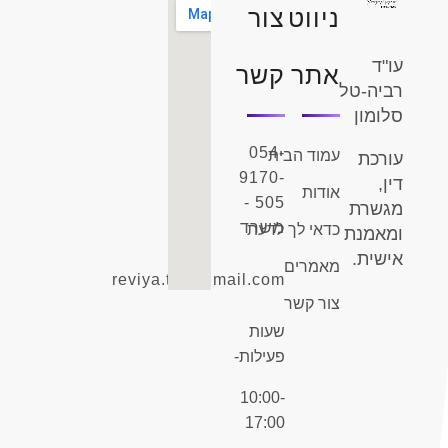
צור
ניווט
עו"ד
קשר
אתר
רביה-טל
סלומון
עמוד הבית
054-
עורכת
9170-
דין,
אודות
505 -
מגשרת
כדאי לך לדעת
משרד
ומאמנת
אישית.
מאמרים
reviya.tal@gmail.com
צור קשר
שעות
פעילות-
10:00-
17:00