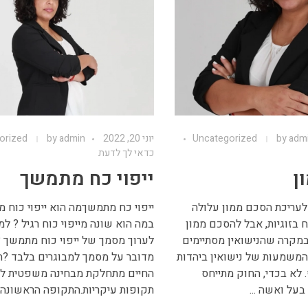
adm
by
Uncategorized
יוני 20, 2022
admin
by
orized
כדאי לך לדעת
ן
ייפוי כח מתמשך
לעריכת הסכם ממון עלולה
ייפוי כח מתמשךמה הוא ייפוי כוח 
 בזוגיות, אבל להסכם ממון
במה הוא שונה מייפוי כוח רגיל ? ל
 במקרה שהנישואין מסתיימים
לערוך מסמך של ייפוי כוח מתמשך 
.המשמעות של נישואין ביהדות
מדובר על מסמך למבוגרים בלבד ?
. לא בכדי, החוק מתייחס
החיים מתחלקת מבחינה משפטית 
על ואשה ...
תקופות עיקריות.התקופה הראשונה -
...