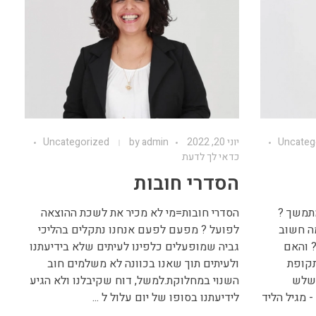
Uncateg
יוני 20, 2022
admin
by
Uncategorized
כדאי לך לדעת
הסדרי חובות
מתמשך ?
הסדרי חובות=מי לא מכיר את לשכת ההוצאה
מה חשוב
לפועל ? מפעם לפעם אנחנו נתקלים בהליכי
? והאם
גביה שמופעלים כלפינו לעיתים שלא בידיעתנו
תקופת
ולעיתים תוך שאנו בכוונה לא משלמים חוב
לשלש
השנוי במחלוקת.למשל, דוח שקיבלנו ולא הגיע
 מגיל הליד
לידיעתנו בסופו של יום עלול ל ...