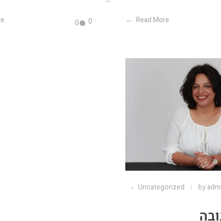
re
Read More
0
0
Uncategorized
by
adm
בה