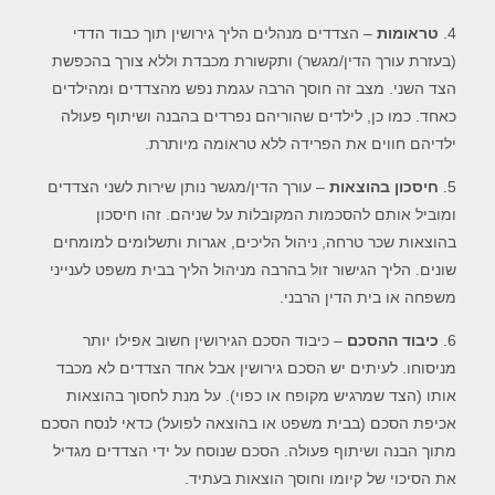
4.
טראומות
– הצדדים מנהלים הליך גירושין תוך כבוד הדדי
(בעזרת עורך הדין/מגשר) ותקשורת מכבדת וללא צורך בהכפשת
הצד השני. מצב זה חוסך הרבה עגמת נפש מהצדדים ומהילדים
כאחד. כמו כן, לילדים שהוריהם נפרדים בהבנה ושיתוף פעולה
ילדיהם חווים את הפרידה ללא טראומה מיותרת.
5.
חיסכון בהוצאות
– עורך הדין/מגשר נותן שירות לשני הצדדים
ומוביל אותם להסכמות המקובלות על שניהם. זהו חיסכון
בהוצאות שכר טרחה, ניהול הליכים, אגרות ותשלומים למומחים
שונים. הליך הגישור זול בהרבה מניהול הליך בבית משפט לענייני
משפחה או בית הדין הרבני.
6.
כיבוד ההסכם
– כיבוד הסכם הגירושין חשוב אפילו יותר
מניסוחו. לעיתים יש הסכם גירושין אבל אחד הצדדים לא מכבד
אותו (הצד שמרגיש מקופח או כפוי). על מנת לחסוך בהוצאות
אכיפת הסכם (בבית משפט או בהוצאה לפועל) כדאי לנסח הסכם
מתוך הבנה ושיתוף פעולה. הסכם שנוסח על ידי הצדדים מגדיל
את הסיכוי של קיומו וחוסך הוצאות בעתיד.