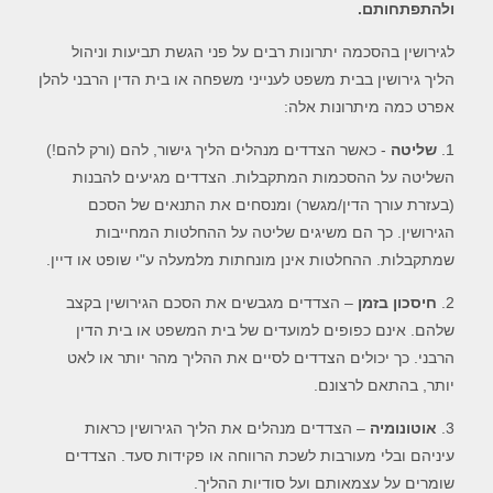
ולהתפתחותם.
לגירושין בהסכמה יתרונות רבים על פני הגשת תביעות וניהול
הליך גירושין בבית משפט לענייני משפחה או בית הדין הרבני להלן
אפרט כמה מיתרונות אלה:
1.
שליטה
- כאשר הצדדים מנהלים הליך גישור, להם (ורק להם!)
השליטה על ההסכמות המתקבלות. הצדדים מגיעים להבנות
(בעזרת עורך הדין/מגשר) ומנסחים את התנאים של הסכם
הגירושין. כך הם משיגים שליטה על ההחלטות המחייבות
שמתקבלות. ההחלטות אינן מונחתות מלמעלה ע"י שופט או דיין.
2.
חיסכון בזמן
– הצדדים מגבשים את הסכם הגירושין בקצב
שלהם. אינם כפופים למועדים של בית המשפט או בית הדין
הרבני. כך יכולים הצדדים לסיים את ההליך מהר יותר או לאט
יותר, בהתאם לרצונם.
3.
אוטונומיה
– הצדדים מנהלים את הליך הגירושין כראות
עיניהם ובלי מעורבות לשכת הרווחה או פקידות סעד. הצדדים
שומרים על עצמאותם ועל סודיות ההליך.